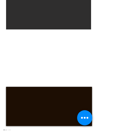
Trucada o
whatsapp
al nº
de telèfon:
93.339.14.41
santjoan124@arqbcn.cat
C/ Melcior de Palau 56,
08028 Barcelona
Biblia