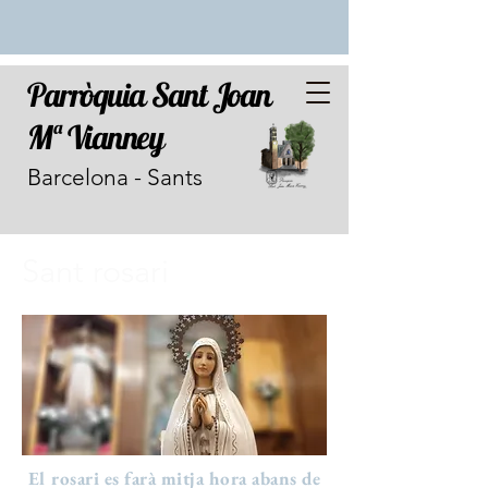
Parròquia Sant Joan
Mª Vianney
Barcelona - Sants
Sant rosari
El rosari es farà mitja hora abans de