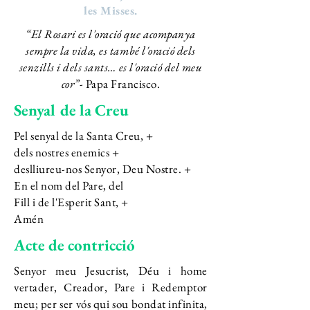
les Misses.
“El Rosari es l'oració que acompanya
sempre la vida, es també l'oració del
s
senzills i dels sants… es l'oració del meu
cor”
- Papa Francisco.
Senyal de la Creu
Pel senyal de la Santa Creu, +
dels nostres enemics +
deslliureu-nos Senyor, Deu Nostre. +
En el nom del Pare, del
Fill i de l'Esperit Sant, +
Amén
Acte de contricció
Senyor meu Jesucrist, Déu i home
vertader, Creador, Pare i Redemptor
meu; per ser vós qui sou bondat infinita,