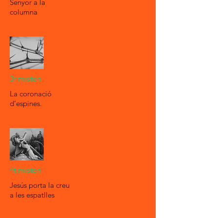
Senyor a la
columna
3r misteri
La coronació
d’espines.
4t misteri
Jesús porta la creu
a les espatlles